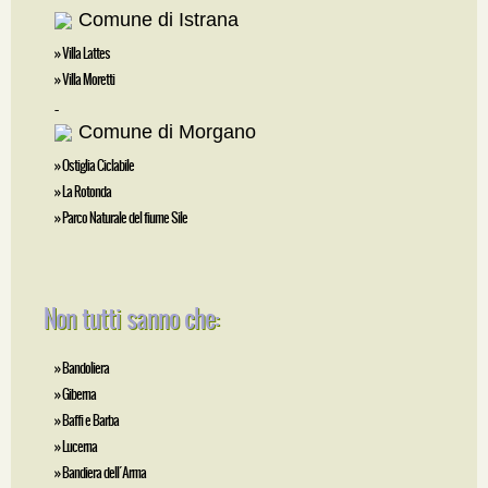
Comune di Istrana
» Villa Lattes
» Villa Moretti
...
Comune di Morgano
» Ostiglia Ciclabile
» La Rotonda
» Parco Naturale del fiume Sile
Non tutti sanno che:
» Bandoliera
» Giberna
» Baffi e Barba
» Lucerna
» Bandiera dell´Arma