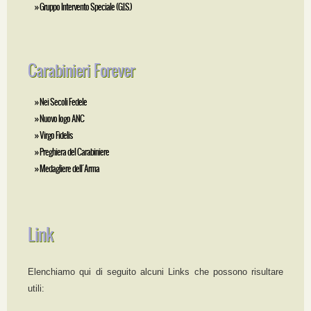
» Gruppo Intervento Speciale (G.I.S.)
Carabinieri Forever
» Nei Secoli Fedele
» Nuovo logo ANC
» Virgo Fidelis
» Preghiera del Carabiniere
» Medagliere dell´Arma
Link
Elenchiamo qui di seguito alcuni Links che possono risultare
utili: