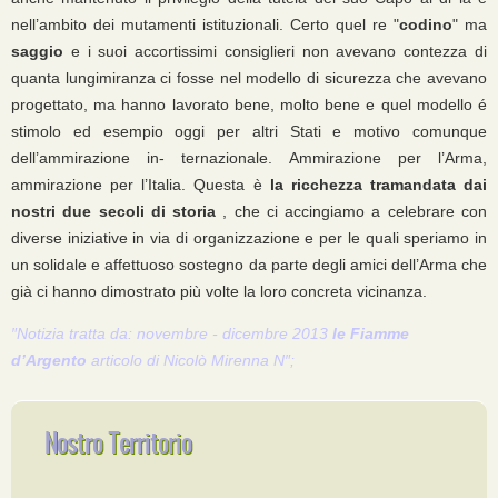
nell’ambito dei mutamenti istituzionali. Certo quel re "
codino
" ma
saggio
e i suoi accortissimi consiglieri non avevano contezza di
quanta lungimiranza ci fosse nel modello di sicurezza che avevano
progettato, ma hanno lavorato bene, molto bene e quel modello é
stimolo ed esempio oggi per altri Stati e motivo comunque
dell’ammirazione in- ternazionale. Ammirazione per l’Arma,
ammirazione per l’Italia. Questa è
la ricchezza tramandata dai
nostri due secoli di storia
, che ci accingiamo a celebrare con
diverse iniziative in via di organizzazione e per le quali speriamo in
un solidale e affettuoso sostegno da parte degli amici dell’Arma che
già ci hanno dimostrato più volte la loro concreta vicinanza.
″Notizia tratta da: novembre - dicembre 2013
le Fiamme
d’Argento
articolo di Nicolò Mirenna N″;
Nostro Territorio