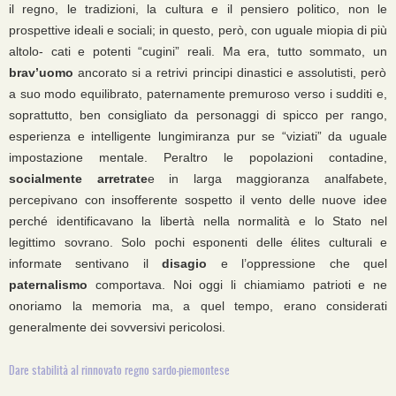
il regno, le tradizioni, la cultura e il pensiero politico, non le
prospettive ideali e sociali; in questo, però, con uguale miopia di più
altolo- cati e potenti “cugini” reali. Ma era, tutto sommato, un
brav’uomo
ancorato si a retrivi principi dinastici e assolutisti, però
a suo modo equilibrato, paternamente premuroso verso i sudditi e,
soprattutto, ben consigliato da personaggi di spicco per rango,
esperienza e intelligente lungimiranza pur se “viziati” da uguale
impostazione mentale. Peraltro le popolazioni contadine,
socialmente arretrate
e in larga maggioranza analfabete,
percepivano con insofferente sospetto il vento delle nuove idee
perché identificavano la libertà nella normalità e lo Stato nel
legittimo sovrano. Solo pochi esponenti delle élites culturali e
informate sentivano il
disagio
e l’oppressione che quel
paternalismo
comportava. Noi oggi li chiamiamo patrioti e ne
onoriamo la memoria ma, a quel tempo, erano considerati
generalmente dei sovversivi pericolosi.
Dare stabilità al rinnovato regno sardo-piemontese