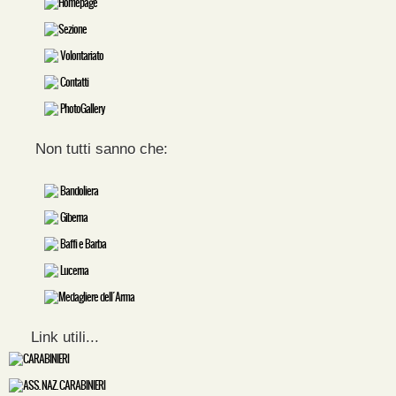
Homepage
Sezione
Volontariato
Contatti
PhotoGallery
Non tutti sanno che:
Bandoliera
Giberna
Baffi e Barba
Lucerna
Medagliere dell´Arma
Link utili...
CARABINIERI
ASS. NAZ. CARABINIERI