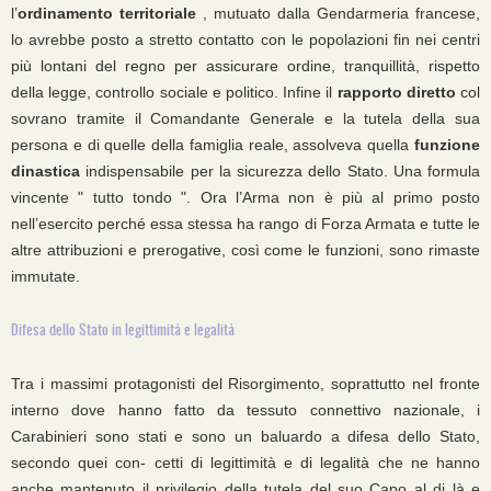
l’
ordinamento territoriale
, mutuato dalla Gendarmeria francese,
lo avrebbe posto a stretto contatto con le popolazioni fin nei centri
più lontani del regno per assicurare ordine, tranquillità, rispetto
della legge, controllo sociale e politico. Infine il
rapporto diretto
col
sovrano tramite il Comandante Generale e la tutela della sua
persona e di quelle della famiglia reale, assolveva quella
funzione
dinastica
indispensabile per la sicurezza dello Stato. Una formula
vincente " tutto tondo ". Ora l’Arma non è più al primo posto
nell’esercito perché essa stessa ha rango di Forza Armata e tutte le
altre attribuzioni e prerogative, così come le funzioni, sono rimaste
immutate.
Difesa dello Stato in legittimità e legalità
Tra i massimi protagonisti del Risorgimento, soprattutto nel fronte
interno dove hanno fatto da tessuto connettivo nazionale, i
Carabinieri sono stati e sono un baluardo a difesa dello Stato,
secondo quei con- cetti di legittimità e di legalità che ne hanno
anche mantenuto il privilegio della tutela del suo Capo al di là e