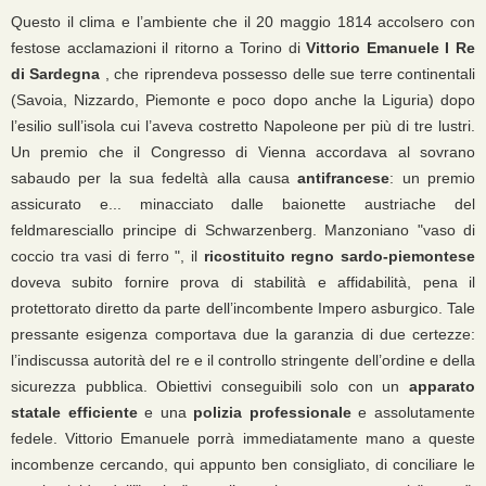
Questo il clima e l’ambiente che il 20 maggio 1814 accolsero con
festose acclamazioni il ritorno a Torino di
Vittorio Emanuele I Re
di Sardegna
, che riprendeva possesso delle sue terre continentali
(Savoia, Nizzardo, Piemonte e poco dopo anche la Liguria) dopo
l’esilio sull’isola cui l’aveva costretto Napoleone per più di tre lustri.
Un premio che il Congresso di Vienna accordava al sovrano
sabaudo per la sua fedeltà alla causa
antifrancese
: un premio
assicurato e... minacciato dalle baionette austriache del
feldmaresciallo principe di Schwarzenberg. Manzoniano "vaso di
coccio tra vasi di ferro ", il
ricostituito regno sardo-piemontese
doveva subito fornire prova di stabilità e affidabilità, pena il
protettorato diretto da parte dell’incombente Impero asburgico. Tale
pressante esigenza comportava due la garanzia di due certezze:
l’indiscussa autorità del re e il controllo stringente dell’ordine e della
sicurezza pubblica. Obiettivi conseguibili solo con un
apparato
statale efficiente
e una
polizia professionale
e assolutamente
fedele. Vittorio Emanuele porrà immediatamente mano a queste
incombenze cercando, qui appunto ben consigliato, di conciliare le