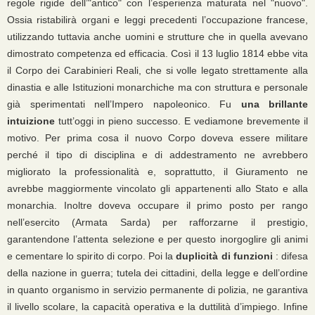
regole rigide dell’"antico" con l’esperienza maturata nel "nuovo".
Ossia ristabilirà organi e leggi precedenti l’occupazione francese,
utilizzando tuttavia anche uomini e strutture che in quella avevano
dimostrato competenza ed efficacia. Così il 13 luglio 1814 ebbe vita
il Corpo dei Carabinieri Reali, che si volle legato strettamente alla
dinastia e alle Istituzioni monarchiche ma con struttura e personale
già sperimentati nell’Impero napoleonico. Fu
una brillante
intuizione
tutt’oggi in pieno successo. E vediamone brevemente il
motivo. Per prima cosa il nuovo Corpo doveva essere militare
perché il tipo di disciplina e di addestramento ne avrebbero
migliorato la professionalità e, soprattutto, il Giuramento ne
avrebbe maggiormente vincolato gli appartenenti allo Stato e alla
monarchia. Inoltre doveva occupare il primo posto per rango
nell’esercito (Armata Sarda) per rafforzarne il prestigio,
garantendone l’attenta selezione e per questo inorgoglire gli animi
e cementare lo spirito di corpo. Poi la
duplicità di funzioni
: difesa
della nazione in guerra; tutela dei cittadini, della legge e dell’ordine
in quanto organismo in servizio permanente di polizia, ne garantiva
il livello scolare, la capacità operativa e la duttilità d’impiego. Infine